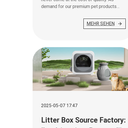
demand for our premium pet products
continues to rise—including our best-
selling stainless steel cat litter boxes—
MEHR SEHEN
we’re proud to announce that we’ve
expanded production capacity while
strengthening our quality control
measures to deliver even greater
reliability to our customers.
2025-05-07 17:47
Litter Box Source Factory: