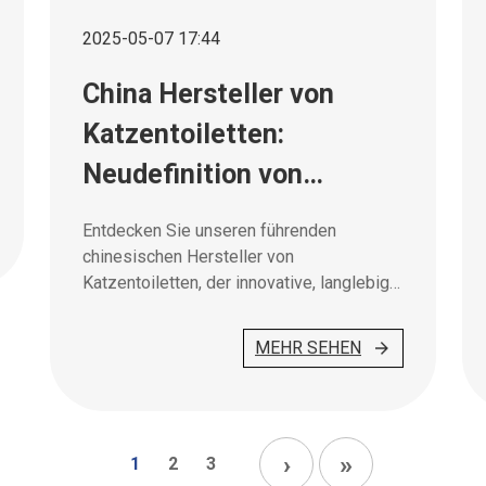
2025-05-07 17:44
China Hersteller von
Katzentoiletten:
Neudefinition von
Haustierpflegelösungen
Entdecken Sie unseren führenden
mit Innovation und
chinesischen Hersteller von
Katzentoiletten, der innovative, langlebige
Qualität
und umweltfreundliche
Haustierpflegelösungen für ein
MEHR SEHEN
hervorragendes Benutzererlebnis bietet.
›
»
1
2
3