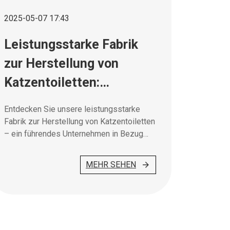
2025-05-07 17:43
Leistungsstarke Fabrik
zur Herstellung von
Katzentoiletten:
Pionierarbeit in der
Entdecken Sie unsere leistungsstarke
Produktion von
Fabrik zur Herstellung von Katzentoiletten
– ein führendes Unternehmen in Bezug
Haustierpflegeprodukten
auf Qualität, Innovation und nachhaltige
Produktion für hochwertige
MEHR SEHEN
Tierpflegeprodukte.