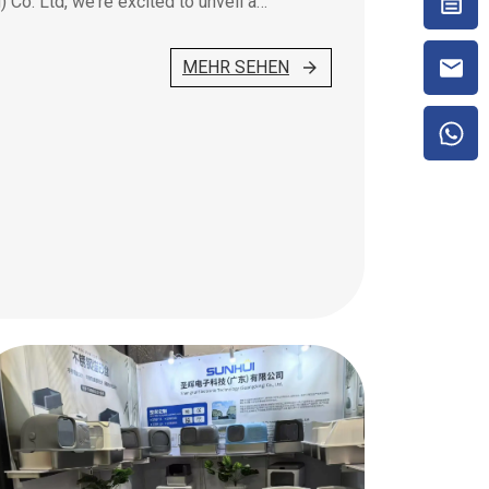
 Co. Ltd, we're excited to unveil a
y solution that will free your cats from
scomfort and provide them with a perfect,
MEHR SEHEN
rolled sanctuary all year round.