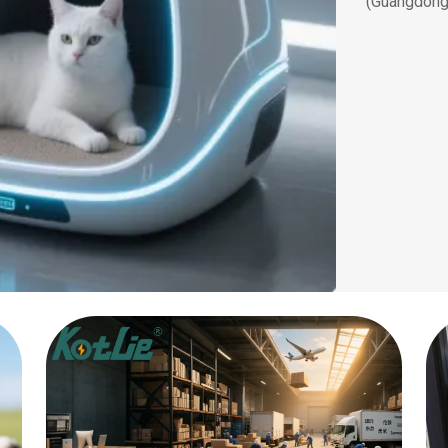
(Guangdong)
revolutionar
seasonal di
climate-cont