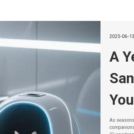
2025-06-13
A Y
San
You
As seasons 
companions.