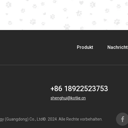
Produkt
Nachrich
+86 18922523753
shenghui@kotlie.cn
ogy (Guangdong) Co., Ltd©. 2024. Alle Rechte vorbehalten.