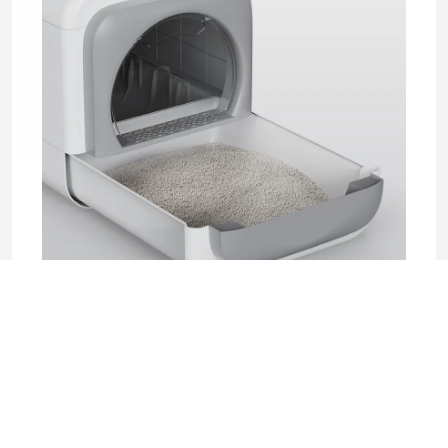
2025-06-17 04:08
Sifting Litter Box: The Smart, Mess-Free
Solution for Effortless Cat Care